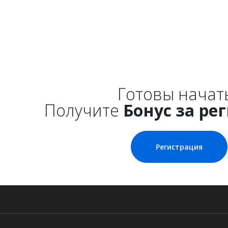
Готовы начат
Получите
Бонус за ре
Регистрация