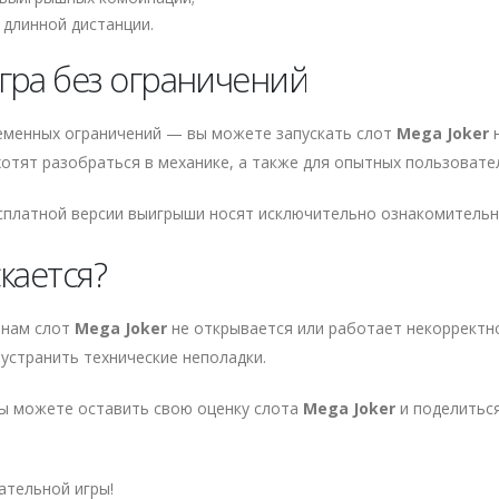
 длинной дистанции.
гра без ограничений
еменных ограничений — вы можете запускать слот
Mega Joker
н
хотят разобраться в механике, а также для опытных пользовате
сплатной версии выигрыши носят исключительно ознакомительны
кается?
инам слот
Mega Joker
не открывается или работает некорректн
устранить технические неполадки.
вы можете оставить свою оценку слота
Mega Joker
и поделитьс
ательной игры!