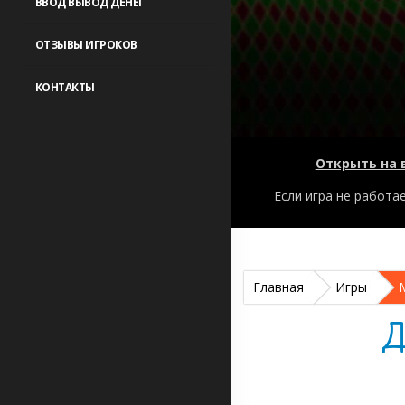
ВВОД ВЫВОД ДЕНЕГ
ОТЗЫВЫ ИГРОКОВ
КОНТАКТЫ
Открыть на 
Если игра не работа
Главная
Игры
Д