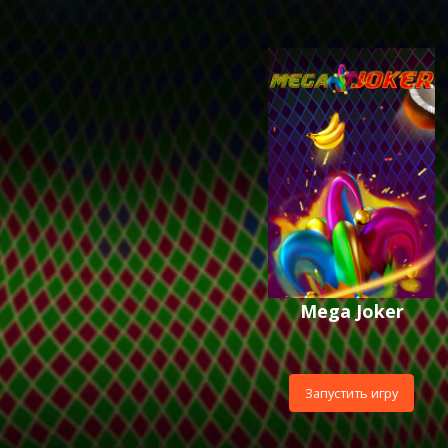
Mega Joker
Запустить игру