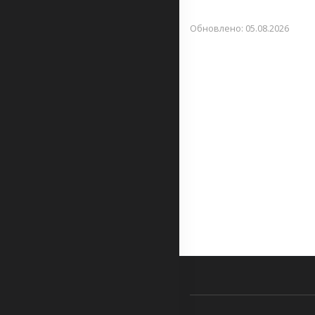
Обновлено:
05.08.2026