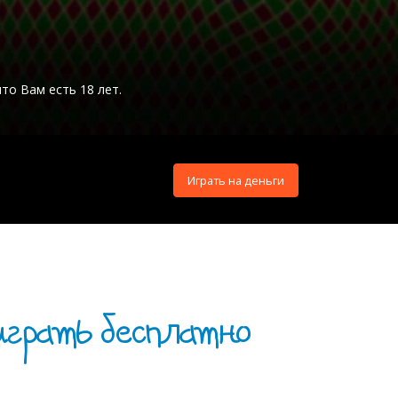
то Вам есть 18 лет.
Играть на деньги
играть бесплатно