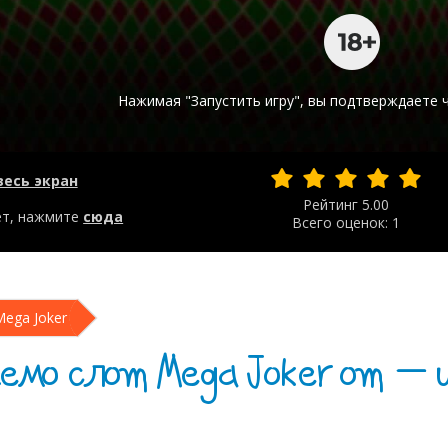
Нажимая "Запустить игру", вы подтверждаете ч
весь экран
Рейтинг
5.00
ет, нажмите
сюда
Всего оценок:
1
Mega Joker
емо слот Mega Joker от — 