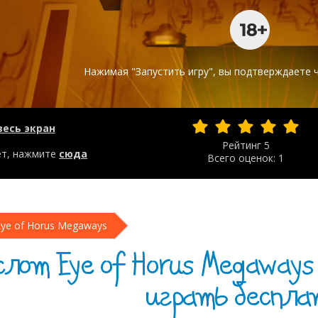
Нажимая "Запустить игру", вы подтверждаете ч
весь экран
Рейтинг
5
ет, нажмите
сюда
Всего оценок:
1
Eye of Horus Megaways
лот Eye of Horus Megaways 
играть беспла