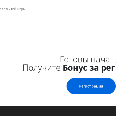
ательной игры!
Готовы начат
Получите
Бонус за ре
Регистрация