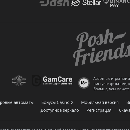
Азартные игры призв
рискуете деньгами, к
больше, чем можете 
ровые автоматы
Бонусы Casino-X
Мобильная версия
В
Доступное зеркало
Регистрация
Скач