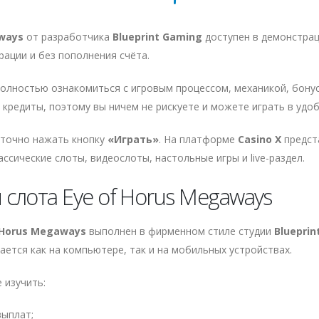
aways
от разработчика
Blueprint Gaming
доступен в демонстрац
рации и без пополнения счёта.
олностью ознакомиться с игровым процессом, механикой, бону
 кредиты, поэтому вы ничем не рискуете и можете играть в удо
аточно нажать кнопку
«Играть»
. На платформе
Casino X
предст
ссические слоты, видеослоты, настольные игры и live-раздел.
слота Eye of Horus Megaways
 Horus Megaways
выполнен в фирменном стиле студии
Blueprin
ается как на компьютере, так и на мобильных устройствах.
 изучить:
выплат;