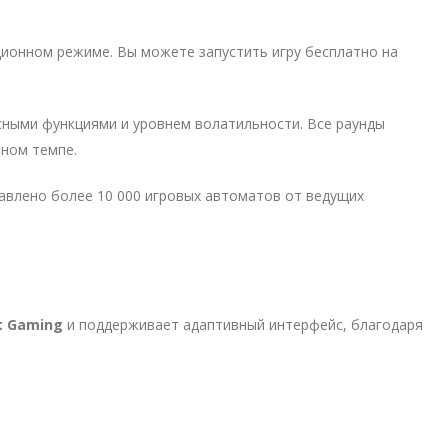
ионном режиме. Вы можете запустить игру бесплатно на
сными функциями и уровнем волатильности. Все раунды
бном темпе.
авлено более 10 000 игровых автоматов от ведущих
t Gaming
и поддерживает адаптивный интерфейс, благодаря