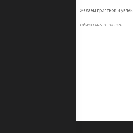
Желаем приятной и увлек
Обновлено:
05.08.2026