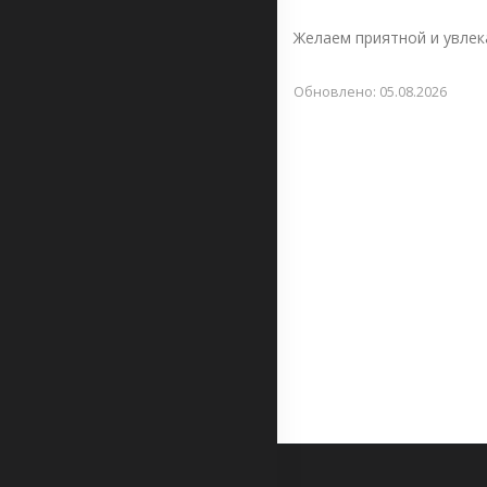
Желаем приятной и увлек
Обновлено:
05.08.2026