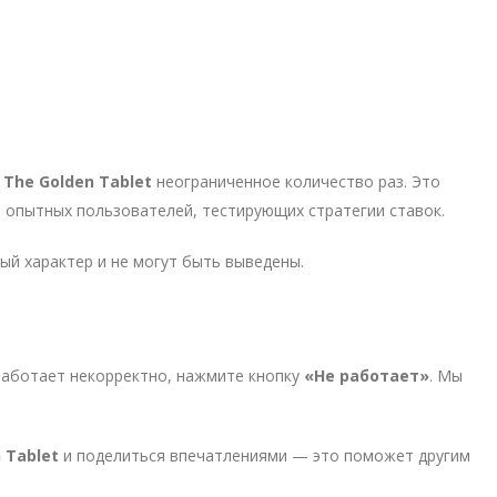
 The Golden Tablet
неограниченное количество раз. Это
я опытных пользователей, тестирующих стратегии ставок.
й характер и не могут быть выведены.
работает некорректно, нажмите кнопку
«Не работает»
. Мы
 Tablet
и поделиться впечатлениями — это поможет другим