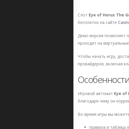
Слот
Eye of Horus The G
бесплатно на сайте
Casin
Демо-версия позволяет п
проходят на виртуальные
Чтобы начать игру, дост
провайдеров, включая кла
Особенности 
Игровой автомат
Eye of
благодаря чему он коррек
Во время игры вы можете
правила и таблицу 