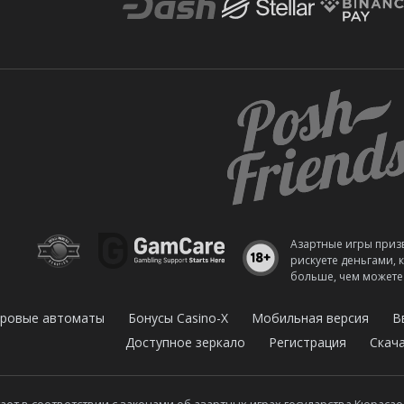
Азартные игры призв
рискуете деньгами, к
больше, чем можете 
ровые автоматы
Бонусы Casino-X
Мобильная версия
В
Доступное зеркало
Регистрация
Скач