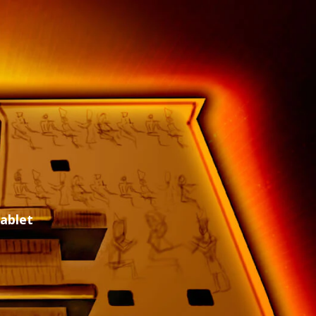
ablet