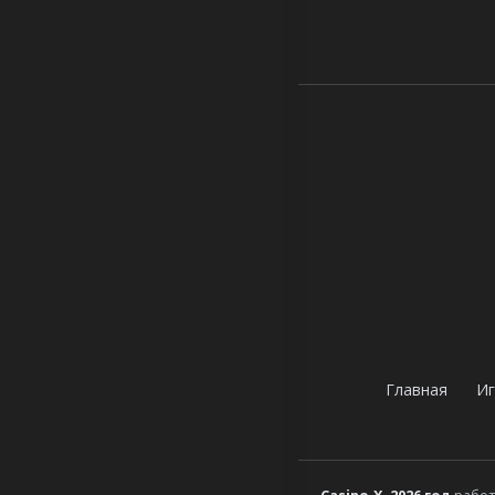
Главная
Иг