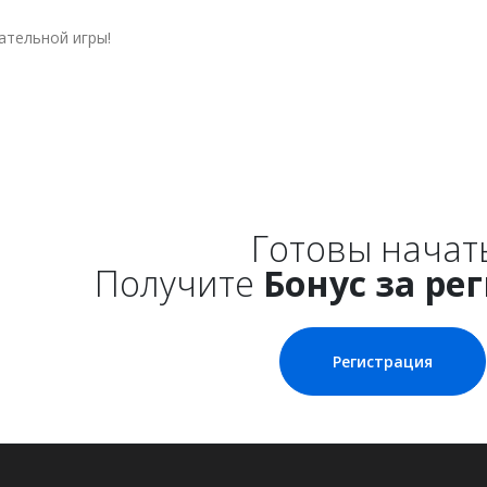
ательной игры!
Готовы начат
Получите
Бонус за ре
Регистрация