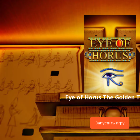
Eye of Horus The Golden T
Запустить игру