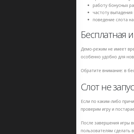
работу бонусных ра
частоту выпадения
поведение слота на
Бесплатная и
Демо-режим не имеет вр
особенно удобно для нов
Обратите внимание: в бе
Слот не запус
Если по каким-либо прич
проверим игру и постара
После завершения игры 
пользователям сделать 