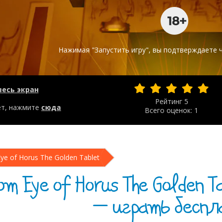
Нажимая "Запустить игру", вы подтверждаете ч
весь экран
Рейтинг
5
ет, нажмите
сюда
Всего оценок:
1
ye of Horus The Golden Tablet
т Eye of Horus The Golden T
— играть беспл