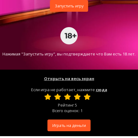
Запустить игру
Нажимая "Запустить игру", вы подтверждаете что Вам есть 18 лет.
Открыть на весь экран
Если игра не работает, нажмите
сюда
Рейтинг
5
Всего оценок:
1
Играть на деньги