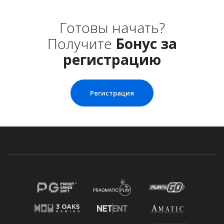
Готовы начать?
Получите
Бонус за
регистрацию
Регистрация