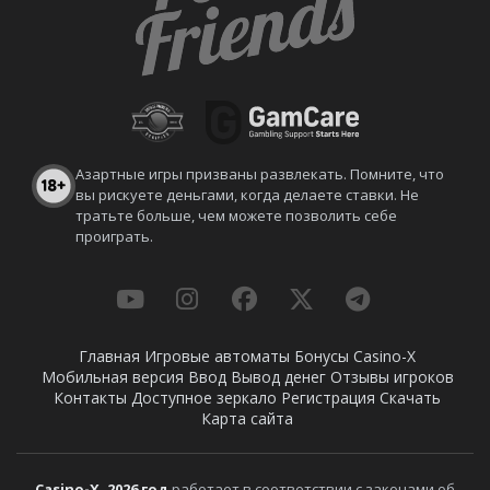
Азартные игры призваны развлекать. Помните, что
вы рискуете деньгами, когда делаете ставки. Не
тратьте больше, чем можете позволить себе
проиграть.
Главная
Игровые автоматы
Бонусы Casino-X
Мобильная версия
Ввод Вывод денег
Отзывы игроков
Контакты
Доступное зеркало
Регистрация
Скачать
Карта сайта
Casino-X, 2026 год
работает в соответствии с законами об