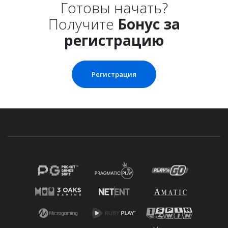
Готовы начать?
Получите
Бонус за
регистрацию
Регистрация