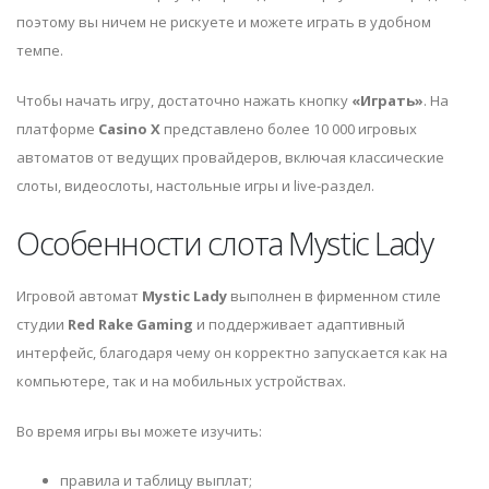
поэтому вы ничем не рискуете и можете играть в удобном
темпе.
Чтобы начать игру, достаточно нажать кнопку
«Играть»
. На
платформе
Casino X
представлено более 10 000 игровых
автоматов от ведущих провайдеров, включая классические
слоты, видеослоты, настольные игры и live-раздел.
Особенности слота Mystic Lady
Игровой автомат
Mystic Lady
выполнен в фирменном стиле
студии
Red Rake Gaming
и поддерживает адаптивный
интерфейс, благодаря чему он корректно запускается как на
компьютере, так и на мобильных устройствах.
Во время игры вы можете изучить:
правила и таблицу выплат;