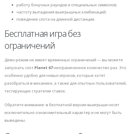
работу бонусных раундов и специальных символов;
частоту выпадения выигрышных комбинаций;
поведение слота на длинной дистанции.
Бесплатная игра без
ограничений
Демо-режим не имеет временных ограничений — вы можете
запускать слот
Planet 67
неограниченное количество раз. Это
особенно удобно для новых игроков, которые хотят
разобраться в механике, а также для опытных пользователей,
тестирующих стратегии ставок.
Обратите внимание: в бесплатной версии выигрыши носят
исключительно ознакомительный характер и не могут быть
выведены.