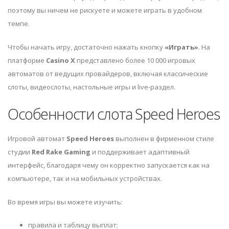
поэтому вы ничем не рискуете и можете играть в удобном
темпе.
Чтобы начать игру, достаточно нажать кнопку
«Играть»
. На
платформе
Casino X
представлено более 10 000 игровых
автоматов от ведущих провайдеров, включая классические
слоты, видеослоты, настольные игры и live-раздел.
Особенности слота Speed Heroes
Игровой автомат
Speed Heroes
выполнен в фирменном стиле
студии
Red Rake Gaming
и поддерживает адаптивный
интерфейс, благодаря чему он корректно запускается как на
компьютере, так и на мобильных устройствах.
Во время игры вы можете изучить:
правила и таблицу выплат;