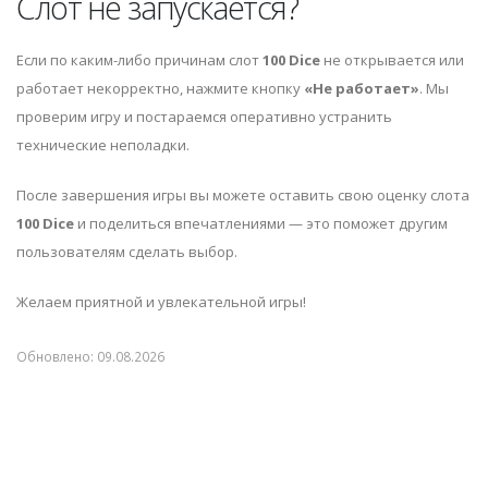
Слот не запускается?
Если по каким-либо причинам слот
100 Dice
не открывается или
работает некорректно, нажмите кнопку
«Не работает»
. Мы
проверим игру и постараемся оперативно устранить
технические неполадки.
После завершения игры вы можете оставить свою оценку слота
100 Dice
и поделиться впечатлениями — это поможет другим
пользователям сделать выбор.
Желаем приятной и увлекательной игры!
Обновлено:
09.08.2026