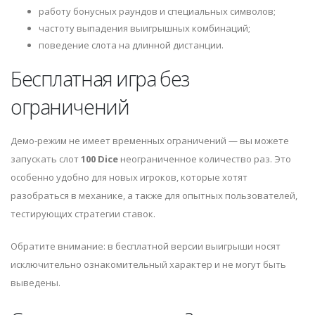
работу бонусных раундов и специальных символов;
частоту выпадения выигрышных комбинаций;
поведение слота на длинной дистанции.
Бесплатная игра без
ограничений
Демо-режим не имеет временных ограничений — вы можете
запускать слот
100 Dice
неограниченное количество раз. Это
особенно удобно для новых игроков, которые хотят
разобраться в механике, а также для опытных пользователей,
тестирующих стратегии ставок.
Обратите внимание: в бесплатной версии выигрыши носят
исключительно ознакомительный характер и не могут быть
выведены.