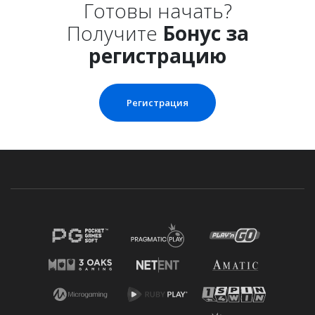
Готовы начать?
Получите
Бонус за
регистрацию
Регистрация