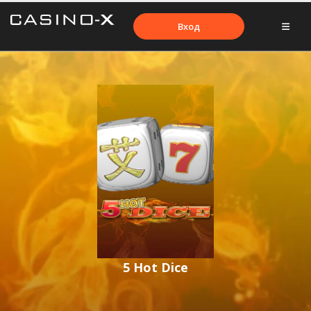
Вход
5 Hot Dice