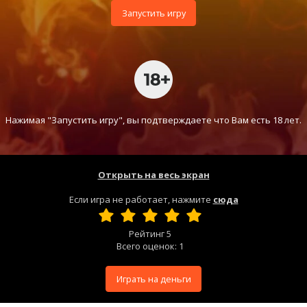
Запустить игру
Нажимая "Запустить игру", вы подтверждаете что Вам есть 18 лет.
Открыть на весь экран
Если игра не работает, нажмите
сюда
Рейтинг
5
Всего оценок:
1
Играть на деньги