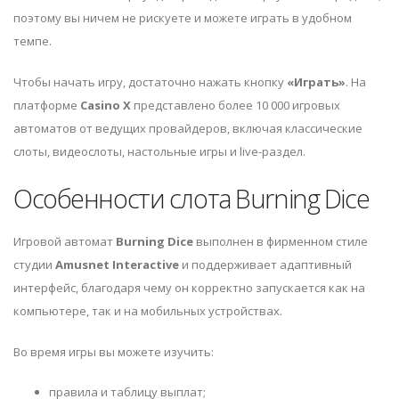
поэтому вы ничем не рискуете и можете играть в удобном
темпе.
Чтобы начать игру, достаточно нажать кнопку
«Играть»
. На
платформе
Casino X
представлено более 10 000 игровых
автоматов от ведущих провайдеров, включая классические
слоты, видеослоты, настольные игры и live-раздел.
Особенности слота Burning Dice
Игровой автомат
Burning Dice
выполнен в фирменном стиле
студии
Amusnet Interactive
и поддерживает адаптивный
интерфейс, благодаря чему он корректно запускается как на
компьютере, так и на мобильных устройствах.
Во время игры вы можете изучить:
правила и таблицу выплат;