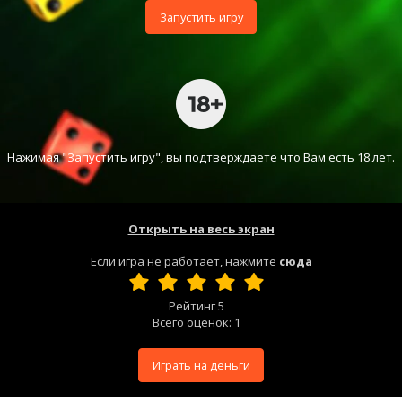
Запустить игру
Нажимая "Запустить игру", вы подтверждаете что Вам есть 18 лет.
Открыть на весь экран
Если игра не работает, нажмите
сюда
Рейтинг
5
Всего оценок:
1
Играть на деньги