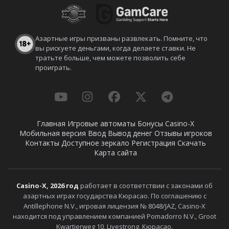
Азартные игры призваны развлекать. Помните, что
вы рискуете деньгами, когда делаете ставки. Не
тратьте больше, чем можете позволить себе
проиграть.
Главная
Игровые автоматы
Бонусы Casino-X
Мобильная версия
Ввод Вывод денег
Отзывы игроков
Контакты
Доступное зеркало
Регистрация
Скачать
Карта сайта
Casino-X, 2026 год
работает в соответствии с законами об
азартных играх государства Кюрасао. По соглашению с
Antillephone N.V., игровая лицензия № 8048/JAZ, Casino-X
находится под управлением компанией Pomadorro N.V., Groot
Kwartierweg 10, Livestrong, Кюрасао.