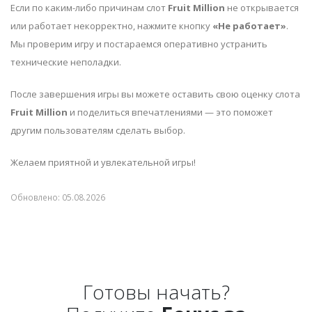
Если по каким-либо причинам слот
Fruit Million
не открывается
или работает некорректно, нажмите кнопку
«Не работает»
.
Мы проверим игру и постараемся оперативно устранить
технические неполадки.
После завершения игры вы можете оставить свою оценку слота
Fruit Million
и поделиться впечатлениями — это поможет
другим пользователям сделать выбор.
Желаем приятной и увлекательной игры!
Обновлено:
05.08.2026
Готовы начать?