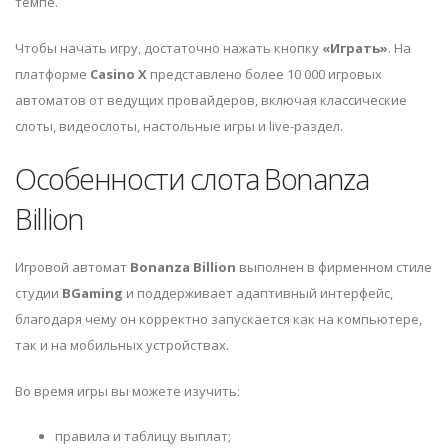
темпе.
Чтобы начать игру, достаточно нажать кнопку
«Играть»
. На
платформе
Casino X
представлено более 10 000 игровых
автоматов от ведущих провайдеров, включая классические
слоты, видеослоты, настольные игры и live-раздел.
Особенности слота Bonanza
Billion
Игровой автомат
Bonanza Billion
выполнен в фирменном стиле
студии
BGaming
и поддерживает адаптивный интерфейс,
благодаря чему он корректно запускается как на компьютере,
так и на мобильных устройствах.
Во время игры вы можете изучить:
правила и таблицу выплат;