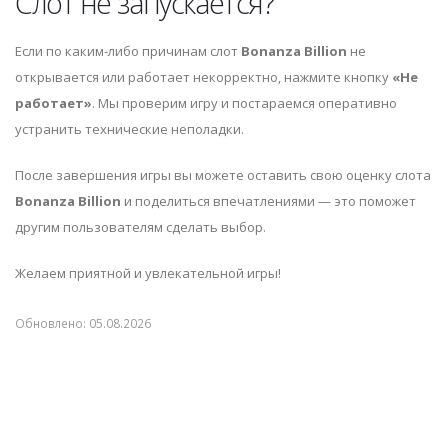
Слот не запускается?
Если по каким-либо причинам слот
Bonanza Billion
не
открывается или работает некорректно, нажмите кнопку
«Не
работает»
. Мы проверим игру и постараемся оперативно
устранить технические неполадки.
После завершения игры вы можете оставить свою оценку слота
Bonanza Billion
и поделиться впечатлениями — это поможет
другим пользователям сделать выбор.
Желаем приятной и увлекательной игры!
Обновлено:
05.08.2026