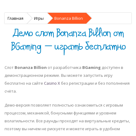
Главная
Игры
Bonanza Billion
Демо слот Bonanza Billion от
BGaming — играть бесплатно
Слот
Bonanza Billion
от разработчика
BGaming
доступен в
демонстрационном режиме. Вы можете запустить игру
бесплатно на сайте
Casino X
без регистрации и без пополнения
счёта.
Демо-версия позволяет полностью ознакомиться с игровым
процессом, механикой, бонусными функциями и уровнем
волатильности. Все раунды проходят на виртуальные кредиты,
поэтому вы ничем не рискуете и можете играть в удобном