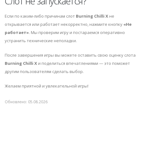
Слот не запускается?
Если по каким-либо причинам слот
Burning Chilli X
не
открывается или работает некорректно, нажмите кнопку
«Не
работает»
. Мы проверим игру и постараемся оперативно
устранить технические неполадки.
После завершения игры вы можете оставить свою оценку слота
Burning Chilli X
и поделиться впечатлениями — это поможет
другим пользователям сделать выбор.
Желаем приятной и увлекательной игры!
Обновлено:
05.08.2026