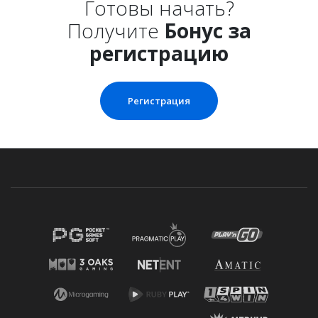
Готовы начать?
Получите
Бонус за
регистрацию
Регистрация