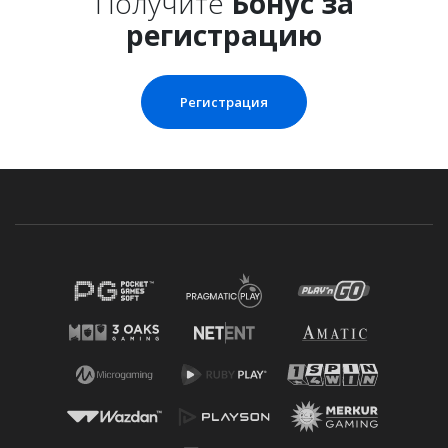
Получите
Бонус за
регистрацию
Регистрация