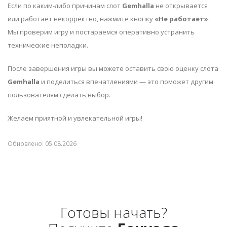
Если по каким-либо причинам слот
Gemhalla
не открывается
или работает некорректно, нажмите кнопку
«Не работает»
.
Мы проверим игру и постараемся оперативно устранить
технические неполадки.
После завершения игры вы можете оставить свою оценку слота
Gemhalla
и поделиться впечатлениями — это поможет другим
пользователям сделать выбор.
Желаем приятной и увлекательной игры!
Обновлено:
05.08.2026
Готовы начать?