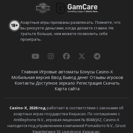
Азартные игры призваны развлекать. Помните, что
вы рискуете деньгами, когда делаете ставки. Не
тратьте больше, чем можете позволить себе
проиграть.
Главная
Игровые автоматы
Бонусы Casino-X
Мобильная версия
Ввод Вывод денег
Отзывы игроков
Контакты
Доступное зеркало
Регистрация
Скачать
Карта сайта
Casino-X, 2026 год
работает в соответствии с законами об
азартных играх государства Кюрасао. По соглашению с
Antillephone N.V., игровая лицензия № 8048/JAZ, Casino-X
находится под управлением компанией Pomadorro N.V., Groot
Kwartierweg 10, Livestrong, Кюрасао.