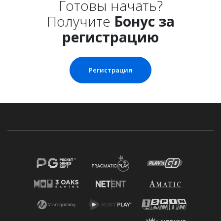
Готовы начать?
Получите
Бонус за
регистрацию
Регистрация