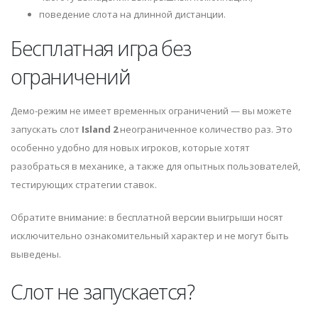
поведение слота на длинной дистанции.
Бесплатная игра без
ограничений
Демо-режим не имеет временных ограничений — вы можете
запускать слот
Island 2
неограниченное количество раз. Это
особенно удобно для новых игроков, которые хотят
разобраться в механике, а также для опытных пользователей,
тестирующих стратегии ставок.
Обратите внимание: в бесплатной версии выигрыши носят
исключительно ознакомительный характер и не могут быть
выведены.
Слот не запускается?