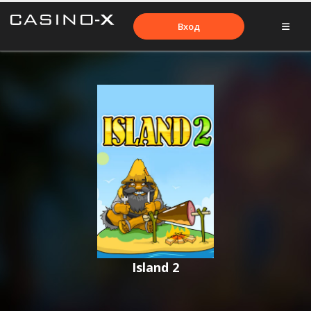
Вход
Island 2