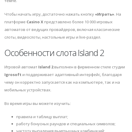
темпе.
Чтобы начать игру, достаточно нажать кнопку
«Играть»
. На
платформе
Casino X
представлено более 10 000 игровых
автоматов от ведущих провайдеров, включая классические
слоты, видеослоты, настольные игры и live-раздел.
Особенности слота Island 2
Игровой автомат
Island 2
выполнен в фирменном стиле студии
Igrosoft
и поддерживает адаптивный интерфейс, благодаря
чему он корректно запускается как на компьютере, так и на
мобильных устройствах.
Во время игры вы можете изучить:
правила и таблицу выплат;
работу бонусных раундов и специальных символов;
частоту выпадения выигрышных комбинаций;