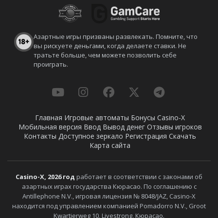
Азартные игры призваны развлекать. Помните, что
вы рискуете деньгами, когда делаете ставки. Не
тратьте больше, чем можете позволить себе
проиграть.
Главная
Игровые автоматы
Бонусы Casino-X
Мобильная версия
Ввод Вывод денег
Отзывы игроков
Контакты
Доступное зеркало
Регистрация
Скачать
Карта сайта
Casino-X, 2026 год
работает в соответствии с законами об
азартных играх государства Кюрасао. По соглашению с
Antillephone N.V., игровая лицензия № 8048/JAZ, Casino-X
находится под управлением компанией Pomadorro N.V., Groot
Kwartierweg 10, Livestrong, Кюрасао.