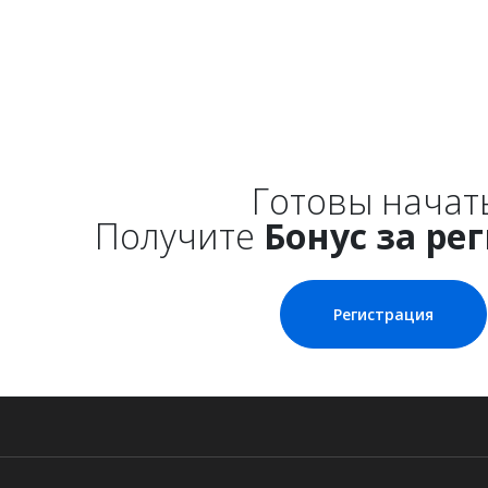
Готовы начат
Получите
Бонус за ре
Регистрация