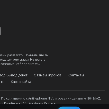
аны развлекать. Помните, что вы
огда делаете ставки. Не тратьте
позволить себе проиграть.
вод Вывод денег
Отзывы игроков
Контакты
ать
Карта сайта
По соглашению с Antillephone N.V., игровая лицензия № 8048/JAZ,
 Kwartierweg 10, Livestrong, Кюрасао.