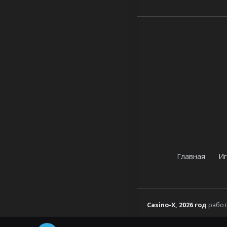
Главная
Иг
Casino-X, 2026 год
работа