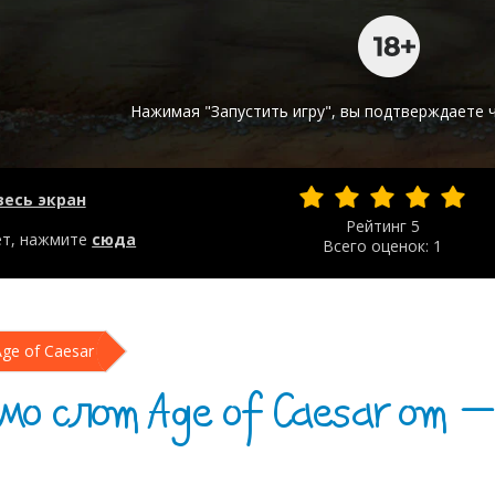
Нажимая "Запустить игру", вы подтверждаете ч
весь экран
Рейтинг
5
ет, нажмите
сюда
Всего оценок:
1
Age of Caesar
мо слот Age of Caesar от 