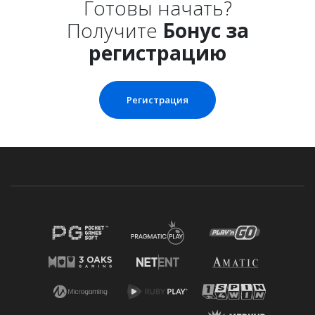
Готовы начать?
Получите
Бонус за
регистрацию
Регистрация