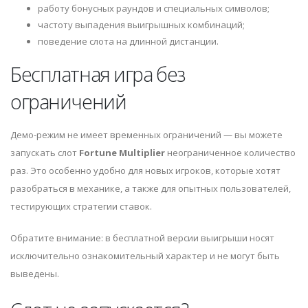
работу бонусных раундов и специальных символов;
частоту выпадения выигрышных комбинаций;
поведение слота на длинной дистанции.
Бесплатная игра без
ограничений
Демо-режим не имеет временных ограничений — вы можете
запускать слот
Fortune Multiplier
неограниченное количество
раз. Это особенно удобно для новых игроков, которые хотят
разобраться в механике, а также для опытных пользователей,
тестирующих стратегии ставок.
Обратите внимание: в бесплатной версии выигрыши носят
исключительно ознакомительный характер и не могут быть
выведены.