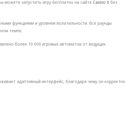
ы можете запустить игру бесплатно на сайте
Casino X
без
сными функциями и уровнем волатильности. Все раунды
бном темпе.
авлено более 10 000 игровых автоматов от ведущих
живает адаптивный интерфейс, благодаря чему он корректно