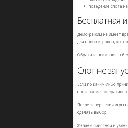
поведение слота на
Бесплатная и
Демо-режим не имеет вр
для новых игроков, кото
Обратите внимание: в бе
Слот не запус
Если по каким-либо прич
постараемся оперативно 
После завершения игры 
сделать выбор.
Желаем приятной и увлек