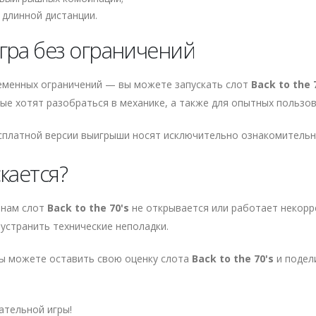
 длинной дистанции.
гра без ограничений
еменных ограничений — вы можете запускать слот
Back to the 
рые хотят разобраться в механике, а также для опытных пользо
сплатной версии выигрыши носят исключительно ознакомительны
кается?
инам слот
Back to the 70's
не открывается или работает некорр
устранить технические неполадки.
вы можете оставить свою оценку слота
Back to the 70's
и подел
ательной игры!