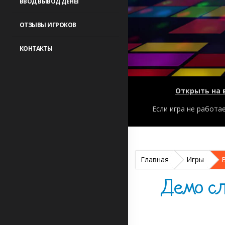
ВВОД ВЫВОД ДЕНЕГ
ОТЗЫВЫ ИГРОКОВ
КОНТАКТЫ
Открыть на 
Если игра не работа
Главная
Игры
B
Демо сл