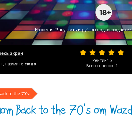
Нажимая "Запустить игру", вы подтверждаете ч
весь экран
Рейтинг
5
ет, нажмите
сюда
Всего оценок:
1
ack to the 70's
от Back to the 70's от Waz