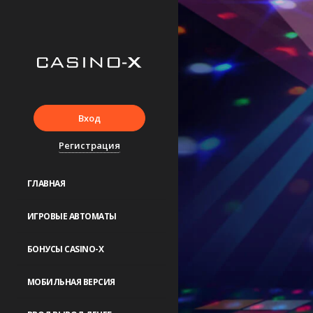
Вход
Регистрация
ГЛАВНАЯ
ИГРОВЫЕ АВТОМАТЫ
БОНУСЫ CASINO-X
МОБИЛЬНАЯ ВЕРСИЯ