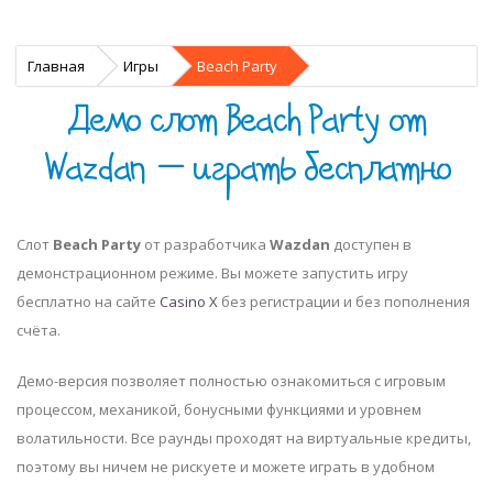
Главная
Игры
Beach Party
Демо слот Beach Party от
Wazdan — играть бесплатно
Слот
Beach Party
от разработчика
Wazdan
доступен в
демонстрационном режиме. Вы можете запустить игру
бесплатно на сайте
Casino X
без регистрации и без пополнения
счёта.
Демо-версия позволяет полностью ознакомиться с игровым
процессом, механикой, бонусными функциями и уровнем
волатильности. Все раунды проходят на виртуальные кредиты,
поэтому вы ничем не рискуете и можете играть в удобном