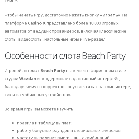
темпе.
Чтобы начать игру, достаточно нажать кнопку
«Играть»
. На
платформе
Casino X
представлено более 10 000 игровых
автоматов от ведущих провайдеров, включая классические
слоты, видеослоты, настольные игры и live-раздел.
Особенности слота Beach Party
Игровой автомат
Beach Party
выполнен в фирменном стиле
студии
Wazdan
и поддерживает адаптивный интерфейс,
благодаря чему он корректно запускается как на компьютере,
так и на мобильных устройствах.
Во время игры вы можете изучить:
правила и таблицу выплат;
работу бонусных раундов и специальных символов;
частоту выпадения выигрышных комбинаций;