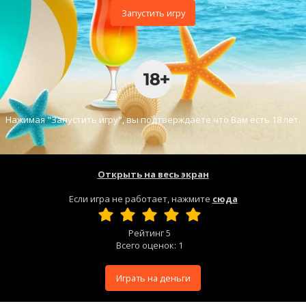
Запустить игру
Нажимая "Запустить игру", вы подтверждаете что Вам есть 18 лет.
Открыть на весь экран
Если игра не работает, нажмите
сюда
Рейтинг
5
Всего оценок:
1
Играть на деньги