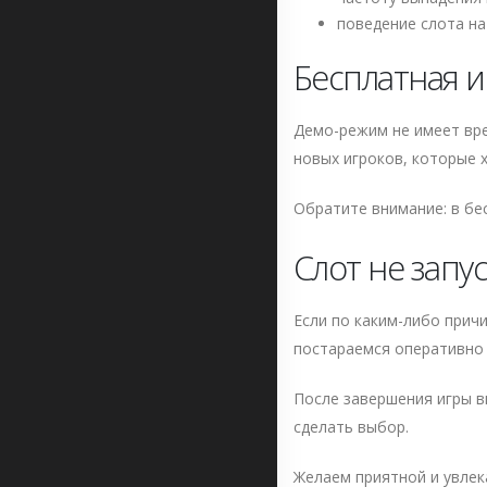
поведение слота на
Бесплатная и
Демо-режим не имеет вр
новых игроков, которые 
Обратите внимание: в бе
Слот не запус
Если по каким-либо прич
постараемся оперативно 
После завершения игры 
сделать выбор.
Желаем приятной и увлек