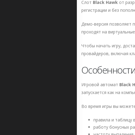
Слот
Black Hawk
от раз
регистрации и без пополн
Демо-версия позволяет п
проходят на виртуальные
Чтобы начать игру, дост
провайдеров, включая кла
Особенности 
Игровой автомат
Black 
запускается как на компь
Во время игры вы можете
правила и таблицу 
работу бонусных ра
частоту выпадения