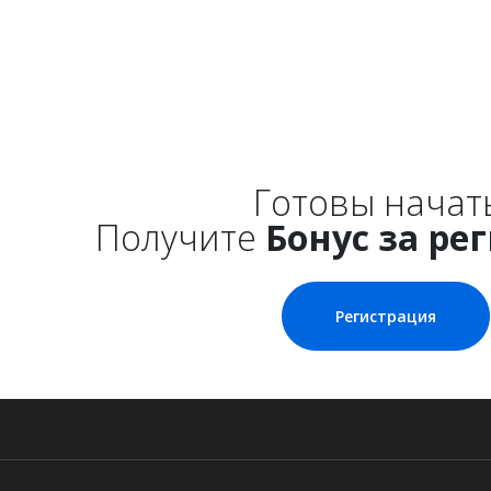
Готовы начат
Получите
Бонус за ре
Регистрация