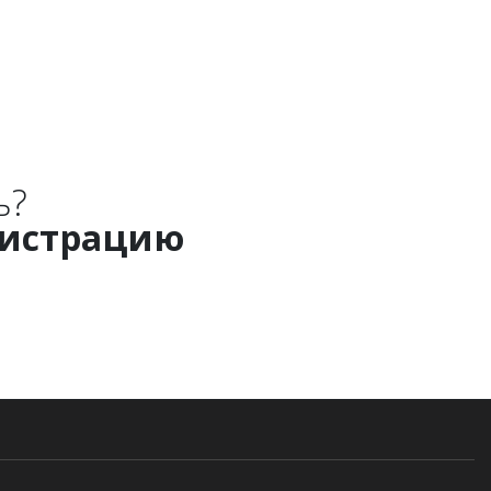
ь?
гистрацию