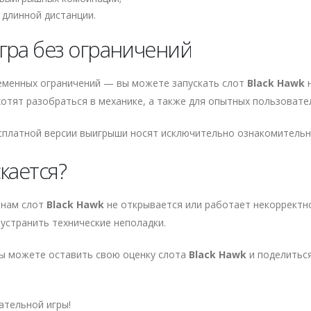
 длинной дистанции.
гра без ограничений
еменных ограничений — вы можете запускать слот
Black Hawk
н
хотят разобраться в механике, а также для опытных пользовате
сплатной версии выигрыши носят исключительно ознакомительны
кается?
инам слот
Black Hawk
не открывается или работает некорректн
устранить технические неполадки.
вы можете оставить свою оценку слота
Black Hawk
и поделитьс
ательной игры!