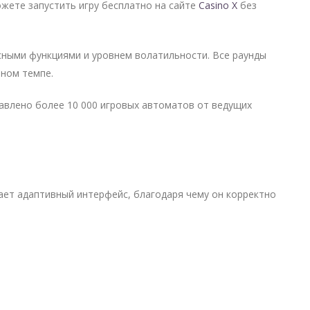
жете запустить игру бесплатно на сайте
Casino X
без
сными функциями и уровнем волатильности. Все раунды
бном темпе.
авлено более 10 000 игровых автоматов от ведущих
ет адаптивный интерфейс, благодаря чему он корректно