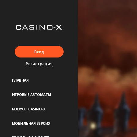
Вход
Регистрация
ГЛАВНАЯ
ИГРОВЫЕ АВТОМАТЫ
БОНУСЫ CASINO-X
МОБИЛЬНАЯ ВЕРСИЯ