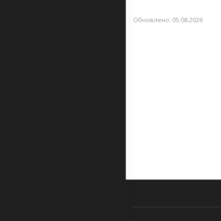
Обновлено:
05.08.2026