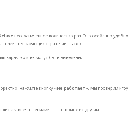
Deluxe
неограниченное количество раз. Это особенно удобно
вателей, тестирующих стратегии ставок.
й характер и не могут быть выведены.
орректно, нажмите кнопку
«Не работает»
. Мы проверим игру
елиться впечатлениями — это поможет другим