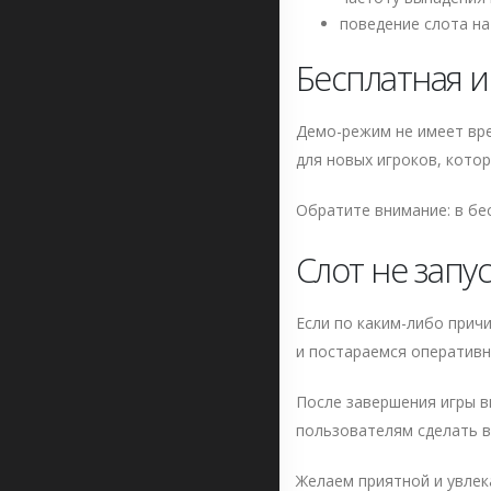
поведение слота на
Бесплатная и
Демо-режим не имеет вр
для новых игроков, кото
Обратите внимание: в бе
Слот не запус
Если по каким-либо прич
и постараемся оперативн
После завершения игры 
пользователям сделать 
Желаем приятной и увлек