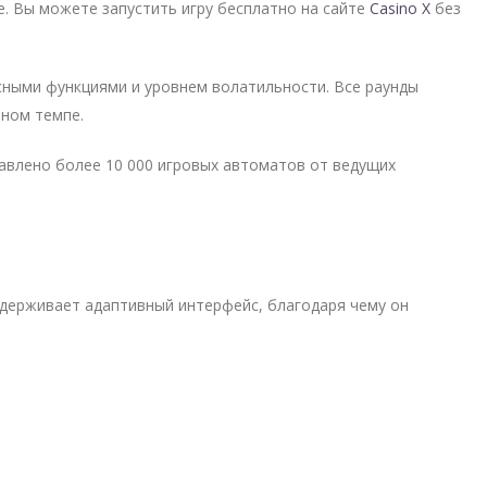
. Вы можете запустить игру бесплатно на сайте
Casino X
без
сными функциями и уровнем волатильности. Все раунды
бном темпе.
авлено более 10 000 игровых автоматов от ведущих
держивает адаптивный интерфейс, благодаря чему он