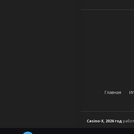
Главная
Иг
Casino-X, 2026 год
работа