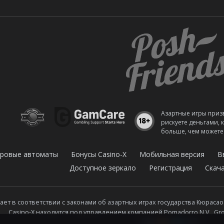
Азартные игры призв
рискуете деньгами, к
больше, чем можете 
ровые автоматы
Бонусы Casino-X
Мобильная версия
В
Доступное зеркало
Регистрация
Скач
ет в соответствии с законами об азартных играх государства Кюрасао. 
Casino-X находится под управлением компанией Pomadorro N.V., Groot