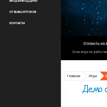
ВВОД ВЫВОД ДЕНЕГ
ОТЗЫВЫ ИГРОКОВ
КОНТАКТЫ
Открыть на 
Если игра не работа
Главная
Игры
B
Демо 