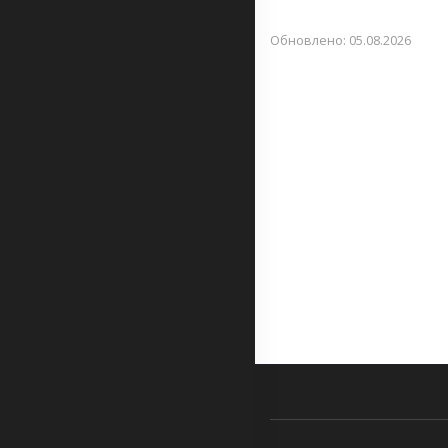
Обновлено:
05.08.2026