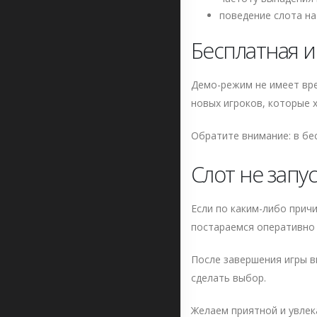
поведение слота на
Бесплатная и
Демо-режим не имеет вр
новых игроков, которые 
Обратите внимание: в бе
Слот не запус
Если по каким-либо прич
постараемся оперативно 
После завершения игры 
сделать выбор.
Желаем приятной и увлек