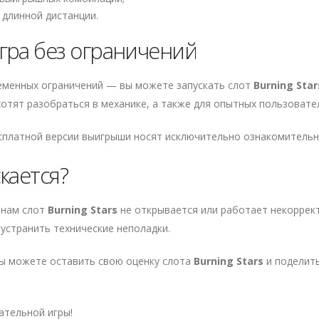
 длинной дистанции.
гра без ограничений
еменных ограничений — вы можете запускать слот
Burning Star
хотят разобраться в механике, а также для опытных пользовате
сплатной версии выигрыши носят исключительно ознакомительны
кается?
инам слот
Burning Stars
не открывается или работает некоррек
устранить технические неполадки.
вы можете оставить свою оценку слота
Burning Stars
и поделит
ательной игры!