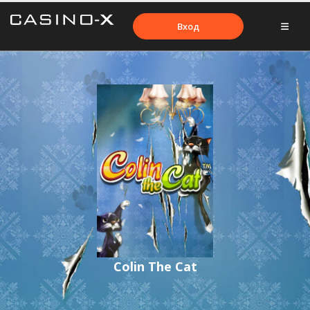
Вход
Colin The Cat