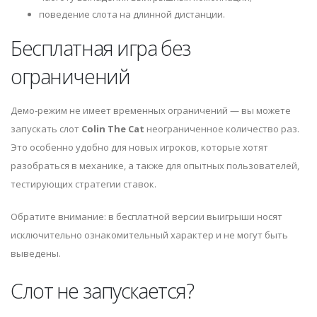
поведение слота на длинной дистанции.
Бесплатная игра без
ограничений
Демо-режим не имеет временных ограничений — вы можете
запускать слот
Colin The Cat
неограниченное количество раз.
Это особенно удобно для новых игроков, которые хотят
разобраться в механике, а также для опытных пользователей,
тестирующих стратегии ставок.
Обратите внимание: в бесплатной версии выигрыши носят
исключительно ознакомительный характер и не могут быть
выведены.
Слот не запускается?