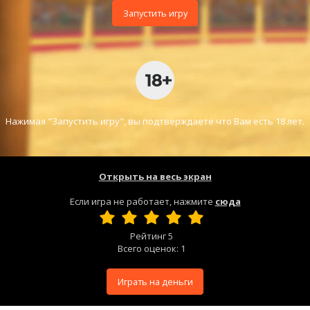
Запустить игру
Нажимая "Запустить игру", вы подтверждаете что Вам есть 18 лет.
Открыть на весь экран
Если игра не работает, нажмите
сюда
Рейтинг
5
Всего оценок:
1
Играть на деньги