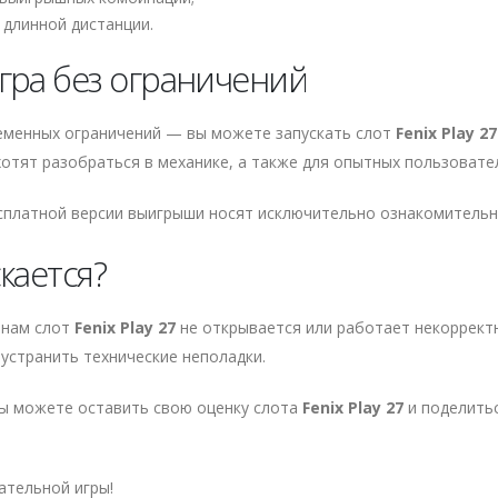
 длинной дистанции.
гра без ограничений
еменных ограничений — вы можете запускать слот
Fenix Play 27
хотят разобраться в механике, а также для опытных пользовате
сплатной версии выигрыши носят исключительно ознакомительны
кается?
инам слот
Fenix Play 27
не открывается или работает некоррект
устранить технические неполадки.
вы можете оставить свою оценку слота
Fenix Play 27
и поделить
ательной игры!