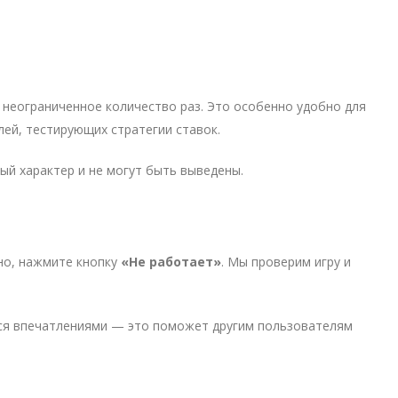
неограниченное количество раз. Это особенно удобно для
лей, тестирующих стратегии ставок.
й характер и не могут быть выведены.
но, нажмите кнопку
«Не работает»
. Мы проверим игру и
ся впечатлениями — это поможет другим пользователям