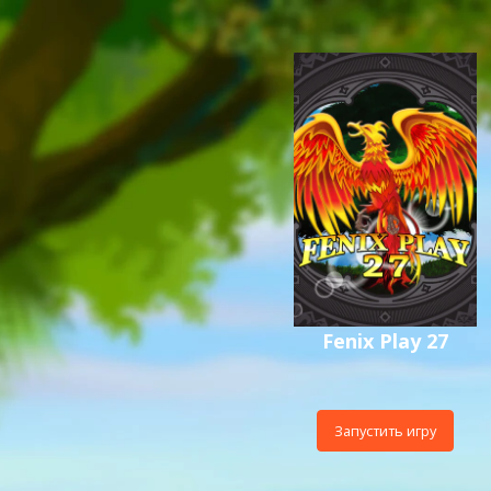
Fenix Play 27
Запустить игру