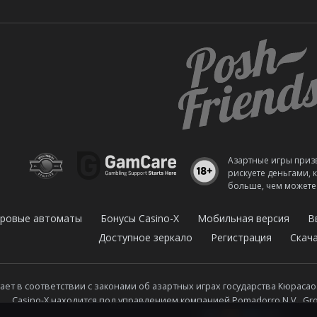
Азартные игры призв
рискуете деньгами, к
больше, чем можете 
ровые автоматы
Бонусы Casino-X
Мобильная версия
В
Доступное зеркало
Регистрация
Скач
ет в соответствии с законами об азартных играх государства Кюрасао. 
Casino-X находится под управлением компанией Pomadorro N.V., Groot