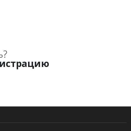
ь?
гистрацию