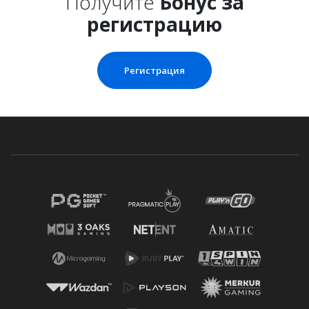
Получите
Бонус за
регистрацию
Регистрация