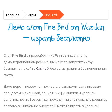
Главная
Игры
Fire Bird
Демо слот Fire Bird от Wazdan
— играть бесплатно
Слот
Fire Bird
от разработчика
Wazdan
доступен в
демонстрационном режиме. Вы можете запустить игру
бесплатно на сайте
Casino X
без регистрации и без пополнения
счёта.
Демо-версия позволяет полностью ознакомиться с игровым
процессом, механикой, бонусными функциями и уровнем
волатильности. Все раунды проходят на виртуальные кредиты,
поэтому вы ничем не рискуете и можете играть в удобном