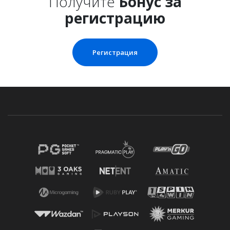
Получите
Бонус за
регистрацию
Регистрация