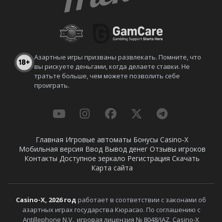
Азартные игры призваны развлекать. Помните, что
вы рискуете деньгами, когда делаете ставки. Не
тратьте больше, чем можете позволить себе
проиграть.
Главная
Игровые автоматы
Бонусы Casino-X
Мобильная версия
Ввод Вывод денег
Отзывы игроков
Контакты
Доступное зеркало
Регистрация
Скачать
Карта сайта
Casino-X, 2026 год
работает в соответствии с законами об
азартных играх государства Кюрасао. По соглашению с
Antillephone N.V., игровая лицензия № 8048/JAZ, Casino-X