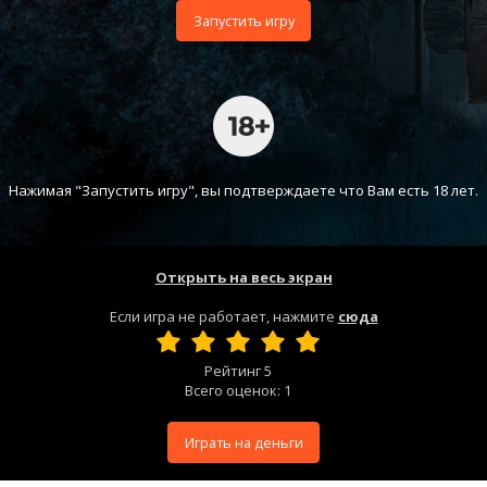
Запустить игру
Нажимая "Запустить игру", вы подтверждаете что Вам есть 18 лет.
Открыть на весь экран
Если игра не работает, нажмите
сюда
Рейтинг
5
Всего оценок:
1
Играть на деньги