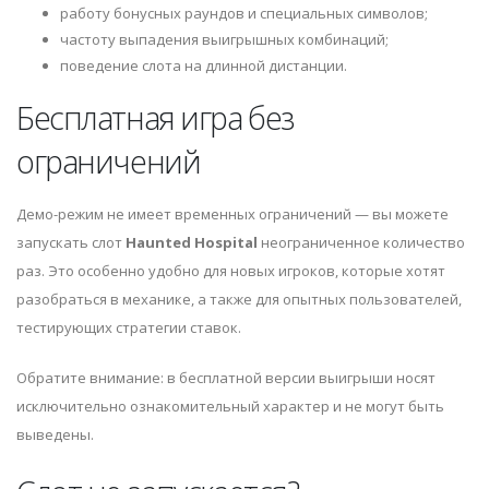
работу бонусных раундов и специальных символов;
частоту выпадения выигрышных комбинаций;
поведение слота на длинной дистанции.
Бесплатная игра без
ограничений
Демо-режим не имеет временных ограничений — вы можете
запускать слот
Haunted Hospital
неограниченное количество
раз. Это особенно удобно для новых игроков, которые хотят
разобраться в механике, а также для опытных пользователей,
тестирующих стратегии ставок.
Обратите внимание: в бесплатной версии выигрыши носят
исключительно ознакомительный характер и не могут быть
выведены.