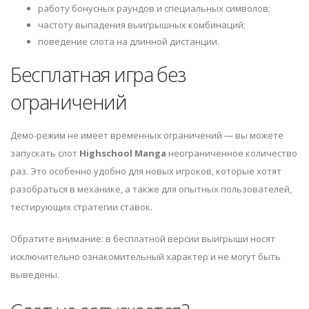
работу бонусных раундов и специальных символов;
частоту выпадения выигрышных комбинаций;
поведение слота на длинной дистанции.
Бесплатная игра без
ограничений
Демо-режим не имеет временных ограничений — вы можете
запускать слот
Highschool Manga
неограниченное количество
раз. Это особенно удобно для новых игроков, которые хотят
разобраться в механике, а также для опытных пользователей,
тестирующих стратегии ставок.
Обратите внимание: в бесплатной версии выигрыши носят
исключительно ознакомительный характер и не могут быть
выведены.