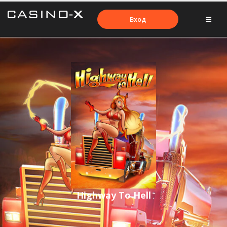
Вход
Highway To Hell