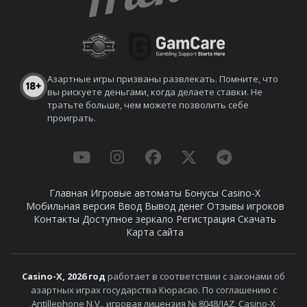
Азартные игры призваны развлекать. Помните, что
вы рискуете деньгами, когда делаете ставки. Не
тратьте больше, чем можете позволить себе
проиграть.
Главная
Игровые автоматы
Бонусы Casino-X
Мобильная версия
Ввод Вывод денег
Отзывы игроков
Контакты
Доступное зеркало
Регистрация
Скачать
Карта сайта
Casino-X, 2026 год
работает в соответствии с законами об
азартных играх государства Кюрасао. По соглашению с
Antillephone N.V., игровая лицензия № 8048/JAZ, Casino-X