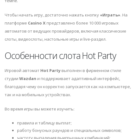
темпе.
Чтобы начать игру, достаточно нажать кнопку
«Играть»
. На
платформе
Casino X
представлено более 10 000 игровых
автоматов от ведущих провайдеров, включая классические
слоты, видеослоты, настольные игры и live-раздел.
Особенности слота Hot Party
Игровой автомат
Hot Party
выполнен в фирменном стиле
студии
Wazdan
и поддерживает адаптивный интерфейс,
благодаря чему он корректно запускается как на компьютере,
так и на мобильных устройствах.
Во время игры вы можете изучить:
правила и таблицу выплат;
работу бонусных раундов и специальных символов;
частоту выпадения выигрышных комбинаций;