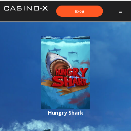
Вход
Hungry Shark