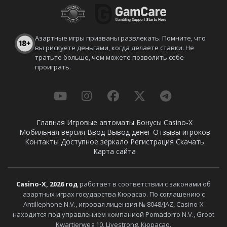
Азартные игры призваны развлекать. Помните, что
вы рискуете деньгами, когда делаете ставки. Не
тратьте больше, чем можете позволить себе
проиграть.
Главная
Игровые автоматы
Бонусы Casino-X
Мобильная версия
Ввод Вывод денег
Отзывы игроков
Контакты
Доступное зеркало
Регистрация
Скачать
Карта сайта
Casino-X, 2026 год
работает в соответствии с законами об
азартных играх государства Кюрасао. По соглашению с
Antillephone N.V., игровая лицензия № 8048/JAZ, Casino-X
находится под управлением компанией Pomadorro N.V., Groot
Kwartierweg 10, Livestrong, Кюрасао.