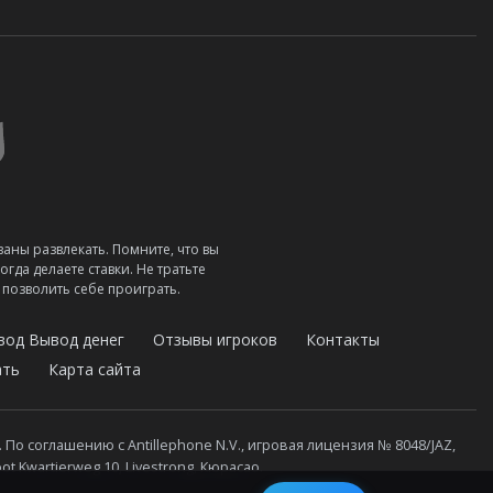
аны развлекать. Помните, что вы
огда делаете ставки. Не тратьте
позволить себе проиграть.
вод Вывод денег
Отзывы игроков
Контакты
ать
Карта сайта
По соглашению с Antillephone N.V., игровая лицензия № 8048/JAZ,
 Kwartierweg 10, Livestrong, Кюрасао.