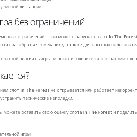
 длинной дистанции.
гра без ограничений
еменных ограничений — вы можете запускать слот
In The Fores
хотят разобраться в механике, а также для опытных пользовате
сплатной версии выигрыши носят исключительно ознакомительны
кается?
инам слот
In The Forest
не открывается или работает некоррек
устранить технические неполадки.
вы можете оставить свою оценку слота
In The Forest
и поделить
ательной игры!