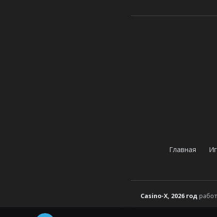
Главная
Иг
Casino-X, 2026 год
работа