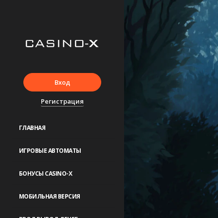
Вход
Регистрация
ГЛАВНАЯ
ИГРОВЫЕ АВТОМАТЫ
БОНУСЫ CASINO-X
МОБИЛЬНАЯ ВЕРСИЯ