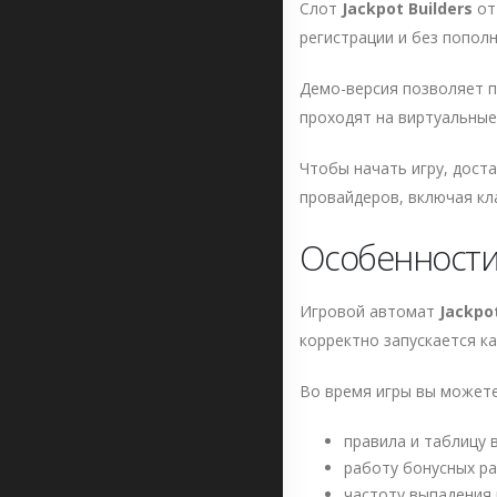
Слот
Jackpot Builders
от
регистрации и без пополн
Демо-версия позволяет п
проходят на виртуальные
Чтобы начать игру, дост
провайдеров, включая кла
Особенности с
Игровой автомат
Jackpot
корректно запускается ка
Во время игры вы можете
правила и таблицу 
работу бонусных ра
частоту выпадения