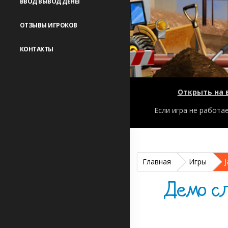
ВВОД ВЫВОД ДЕНЕГ
ОТЗЫВЫ ИГРОКОВ
КОНТАКТЫ
Открыть на 
Если игра не работа
Главная
Игры
J
Демо сл