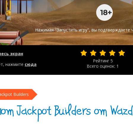
Нажимая "Запустить игру", вы подтверждаете ч
весь экран
Рейтинг
5
ет, нажмите
сюда
Всего оценок:
1
ackpot Builders
от Jackpot Builders от Waz