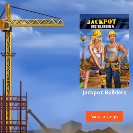
Jackpot Builders
Запустить игру