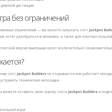
 длинной дистанции.
гра без ограничений
еменных ограничений — вы можете запускать слот
Jackpot Buil
рые хотят разобраться в механике, а также для опытных пользо
сплатной версии выигрыши носят исключительно ознакомительны
кается?
инам слот
Jackpot Builders
не открывается или работает некор
устранить технические неполадки.
вы можете оставить свою оценку слота
Jackpot Builders
и подел
ательной игры!