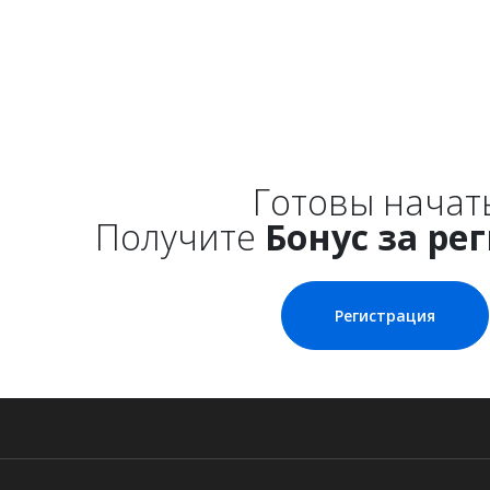
Готовы начат
Получите
Бонус за ре
Регистрация