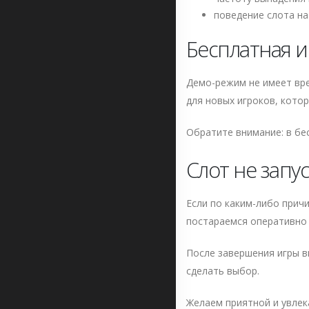
поведение слота на
Бесплатная и
Демо-режим не имеет вр
для новых игроков, кото
Обратите внимание: в бе
Слот не запус
Если по каким-либо прич
постараемся оперативно 
После завершения игры 
сделать выбор.
Желаем приятной и увлек