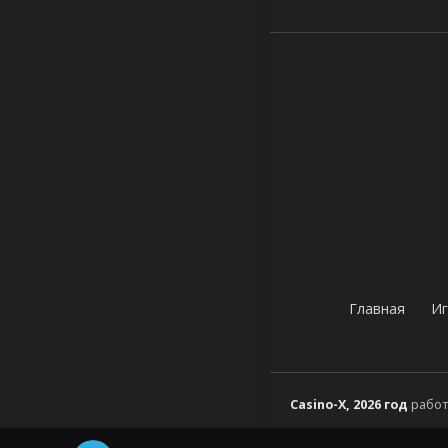
Главная
Иг
Casino-X, 2026 год
работа