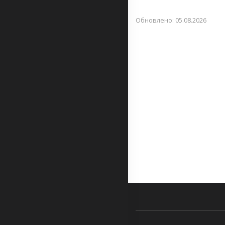
Обновлено:
05.08.2026