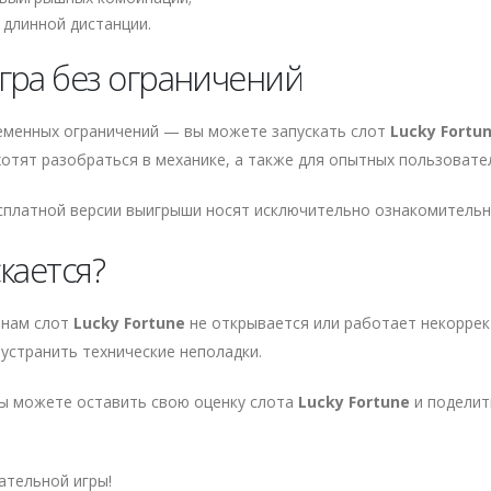
 длинной дистанции.
гра без ограничений
еменных ограничений — вы можете запускать слот
Lucky Fortu
хотят разобраться в механике, а также для опытных пользовате
сплатной версии выигрыши носят исключительно ознакомительны
кается?
инам слот
Lucky Fortune
не открывается или работает некоррек
устранить технические неполадки.
вы можете оставить свою оценку слота
Lucky Fortune
и поделит
ательной игры!