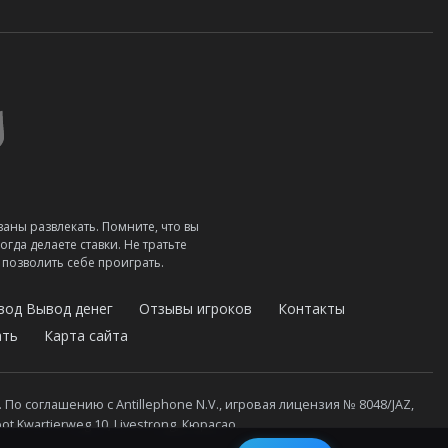
аны развлекать. Помните, что вы
огда делаете ставки. Не тратьте
позволить себе проиграть.
вод Вывод денег
Отзывы игроков
Контакты
ать
Карта сайта
По соглашению с Antillephone N.V., игровая лицензия № 8048/JAZ,
 Kwartierweg 10, Livestrong, Кюрасао.