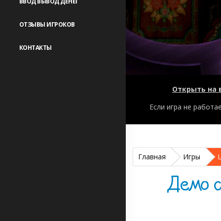
ВВОД ВЫВОД ДЕНЕГ
ОТЗЫВЫ ИГРОКОВ
КОНТАКТЫ
Открыть на 
Если игра не работа
Главная
Игры
Демо с