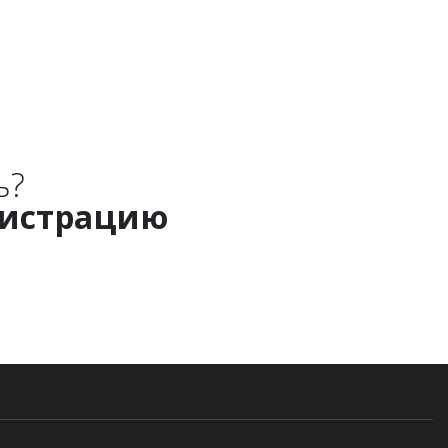
ь?
гистрацию