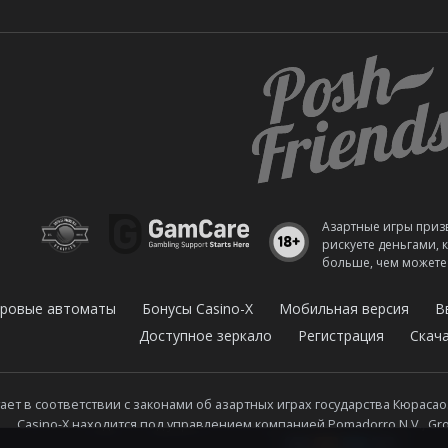
Азартные игры призв
рискуете деньгами, к
больше, чем можете 
ровые автоматы
Бонусы Casino-X
Мобильная версия
В
Доступное зеркало
Регистрация
Скач
ет в соответствии с законами об азартных играх государства Кюрасао. 
Casino-X находится под управлением компанией Pomadorro N.V., Groot