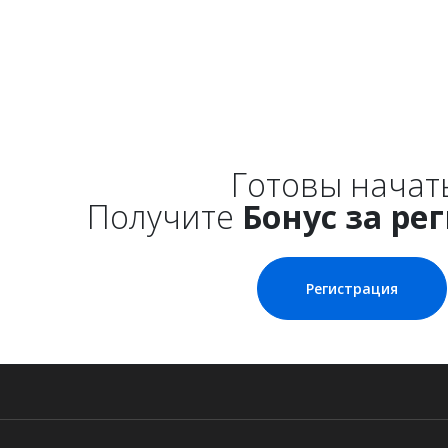
Готовы начат
Получите
Бонус за ре
Регистрация