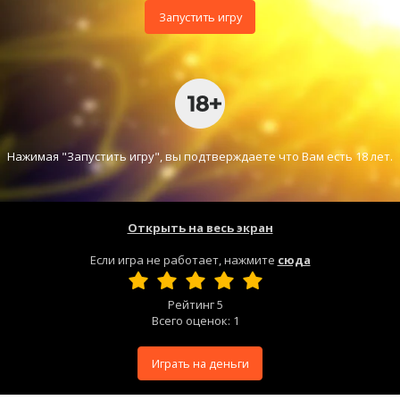
Запустить игру
Нажимая "Запустить игру", вы подтверждаете что Вам есть 18 лет.
Открыть на весь экран
Если игра не работает, нажмите
сюда
Рейтинг
5
Всего оценок:
1
Играть на деньги