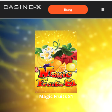
Вход
Magic Fruits 81