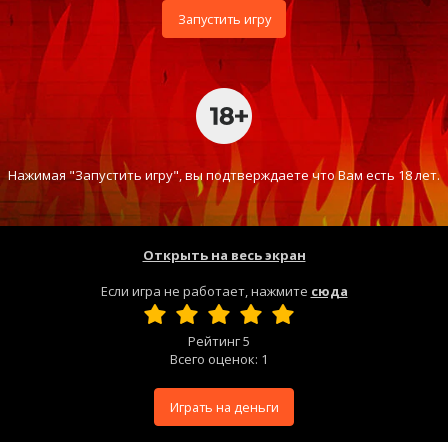
Запустить игру
Нажимая "Запустить игру", вы подтверждаете что Вам есть 18 лет.
Открыть на весь экран
Если игра не работает, нажмите
сюда
Рейтинг
5
Всего оценок:
1
Играть на деньги