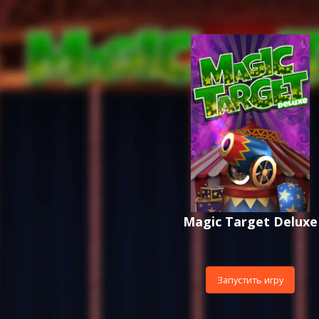
Magic Target Deluxe
Запустить игру