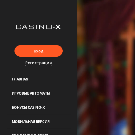
Вход
Регистрация
ГЛАВНАЯ
ИГРОВЫЕ АВТОМАТЫ
БОНУСЫ CASINO-X
МОБИЛЬНАЯ ВЕРСИЯ