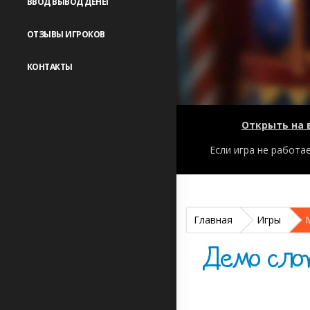
ВВОД ВЫВОД ДЕНЕГ
ОТЗЫВЫ ИГРОКОВ
КОНТАКТЫ
Открыть на 
Если игра не работа
Главная
Игры
Демо сло