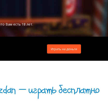
то Вам есть 18 лет.
Играть на деньги
azdan — играть бесплатно