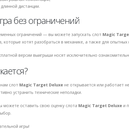
 длинной дистанции.
гра без ограничений
еменных ограничений — вы можете запускать слот
Magic Targe
в, которые хотят разобраться в механике, а также для опытных
сплатной версии выигрыши носят исключительно ознакомительны
кается?
инам слот
Magic Target Deluxe
не открывается или работает н
ативно устранить технические неполадки.
вы можете оставить свою оценку слота
Magic Target Deluxe
и п
выбор.
ательной игры!