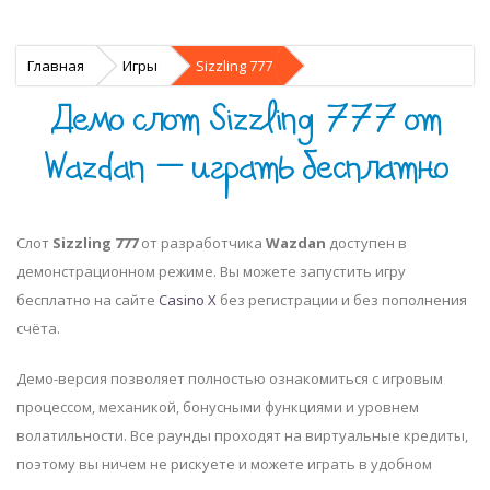
Главная
Игры
Sizzling 777
Демо слот Sizzling 777 от
Wazdan — играть бесплатно
Слот
Sizzling 777
от разработчика
Wazdan
доступен в
демонстрационном режиме. Вы можете запустить игру
бесплатно на сайте
Casino X
без регистрации и без пополнения
счёта.
Демо-версия позволяет полностью ознакомиться с игровым
процессом, механикой, бонусными функциями и уровнем
волатильности. Все раунды проходят на виртуальные кредиты,
поэтому вы ничем не рискуете и можете играть в удобном