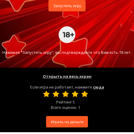
Запустить игру
Нажимая "Запустить игру", вы подтверждаете что Вам есть 18 лет.
Открыть на весь экран
Если игра не работает, нажмите
сюда
Рейтинг
5
Всего оценок:
1
Играть на деньги