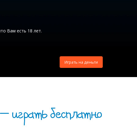
то Вам есть 18 лет.
Играть на деньги
 — играть бесплатно