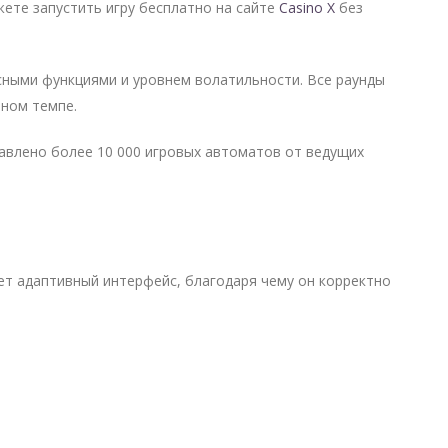
ете запустить игру бесплатно на сайте
Casino X
без
сными функциями и уровнем волатильности. Все раунды
бном темпе.
авлено более 10 000 игровых автоматов от ведущих
т адаптивный интерфейс, благодаря чему он корректно