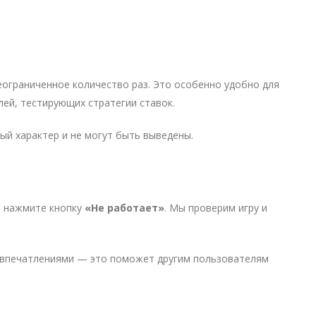
ограниченное количество раз. Это особенно удобно для
лей, тестирующих стратегии ставок.
й характер и не могут быть выведены.
, нажмите кнопку
«Не работает»
. Мы проверим игру и
 впечатлениями — это поможет другим пользователям