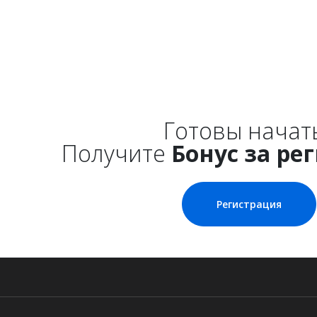
Готовы начат
Получите
Бонус за ре
Регистрация