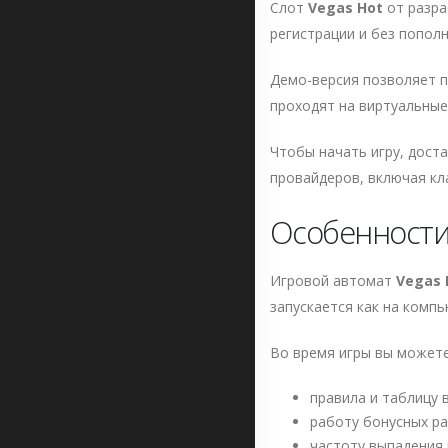
Слот
Vegas Hot
от разр
регистрации и без пополн
Демо-версия позволяет п
проходят на виртуальные
Чтобы начать игру, дост
провайдеров, включая кла
Особенности 
Игровой автомат
Vegas 
запускается как на компь
Во время игры вы можете
правила и таблицу 
работу бонусных ра
частоту выпадения