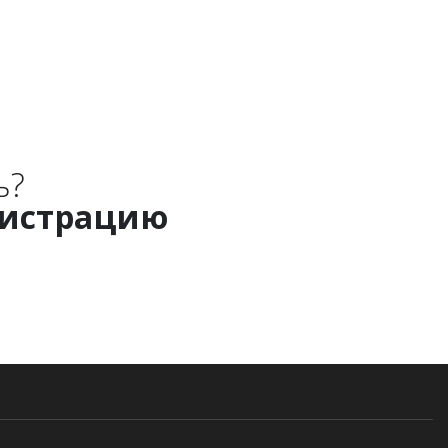
ь?
гистрацию