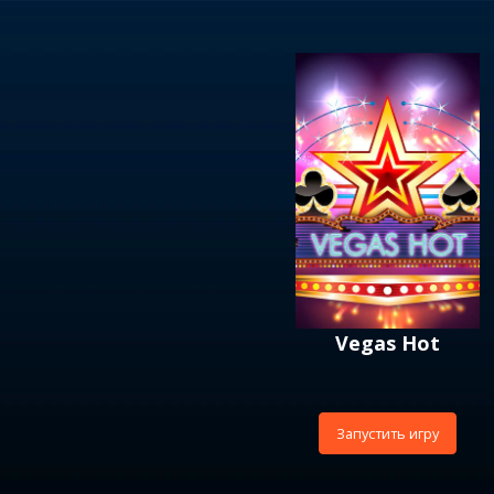
Vegas Hot
Запустить игру