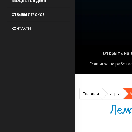
ВВОД ВЫВОД ДЕНЕГ
ОТЗЫВЫ ИГРОКОВ
КОНТАКТЫ
Открыть на 
Если игра не работа
Главная
Игры
Демо