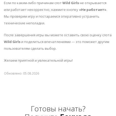
Если по каким-либо причинам слот
Wild Girls
не открывается
или работает некорректно, нажмите кнопку
«Не работает»
.
Мы проверим игру и постараемся оперативно устранить
технические неполадки.
После завершения игры вы можете оставить свою оценку слота
Wild Girls
и поделиться впечатлениями — это поможет другим
пользователям сделать выбор.
Желаем приятной и увлекательной игры!
Обновлено:
05.08.2026
Готовы начать?