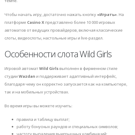
темпе.
Чтобы начать игру, достаточно нажать кнопку
«Играть»
. На
платформе
Casino X
представлено более 10 000 игровых
автоматов от ведущих провайдеров, включая классические
слоты, видеослоты, настольные игры и live-раздел.
Особенности слота Wild Girls
Игровой автомат
Wild Girls
выполнен в фирменном стиле
студии
Wazdan
и поддерживает адаптивный интерфейс,
благодаря чему он корректно запускается как на компьютере,
так и на мобильных устройствах.
Во время игры вы можете изучить:
правила и таблицу выплат;
работу бонусных раундов и специальных символов;
частоту выпадения выигрышных комбинаций;