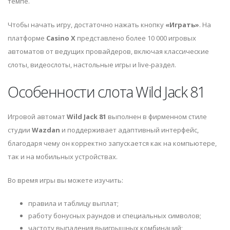
темпе.
Чтобы начать игру, достаточно нажать кнопку
«Играть»
. На
платформе
Casino X
представлено более 10 000 игровых
автоматов от ведущих провайдеров, включая классические
слоты, видеослоты, настольные игры и live-раздел.
Особенности слота Wild Jack 81
Игровой автомат
Wild Jack 81
выполнен в фирменном стиле
студии
Wazdan
и поддерживает адаптивный интерфейс,
благодаря чему он корректно запускается как на компьютере,
так и на мобильных устройствах.
Во время игры вы можете изучить:
правила и таблицу выплат;
работу бонусных раундов и специальных символов;
частоту выпадения выигрышных комбинаций;