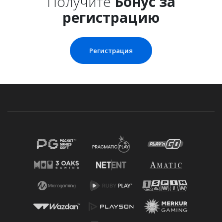
Получите
Бонус за
регистрацию
Регистрация