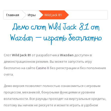
Главная
Игры
Wild Jack 81
Демо слот Wild Jack 81 от
Wazdan — играть бесплатно
Слот
Wild Jack 81
от разработчика
Wazdan
доступен в
демонстрационном режиме. Вы можете запустить игру
бесплатно на сайте
Casino X
без регистрации и без пополнения
счёта.
Демо-версия позволяет полностью ознакомиться с игровым
процессом, механикой, бонусными функциями и уровнем
волатильности. Все раунды проходят на виртуальные кредиты,
поэтому вы ничем не рискуете и можете играть в удобном