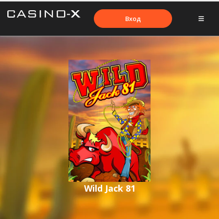
Вход
Wild Jack 81