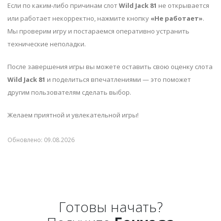
Если по каким-либо причинам слот
Wild Jack 81
не открывается
или работает некорректно, нажмите кнопку
«Не работает»
.
Мы проверим игру и постараемся оперативно устранить
технические неполадки.
После завершения игры вы можете оставить свою оценку слота
Wild Jack 81
и поделиться впечатлениями — это поможет
другим пользователям сделать выбор.
Желаем приятной и увлекательной игры!
Обновлено:
09.08.2026
Готовы начать?