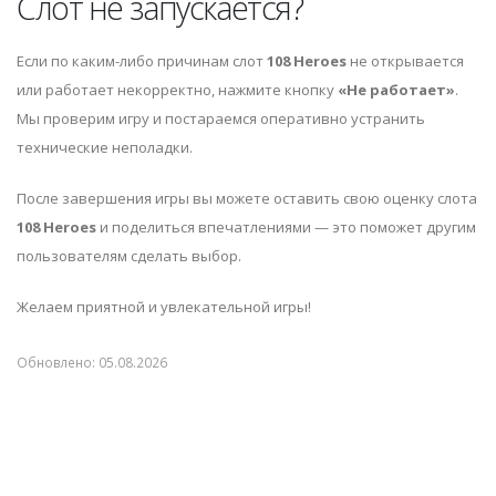
Слот не запускается?
Если по каким-либо причинам слот
108 Heroes
не открывается
или работает некорректно, нажмите кнопку
«Не работает»
.
Мы проверим игру и постараемся оперативно устранить
технические неполадки.
После завершения игры вы можете оставить свою оценку слота
108 Heroes
и поделиться впечатлениями — это поможет другим
пользователям сделать выбор.
Желаем приятной и увлекательной игры!
Обновлено:
05.08.2026