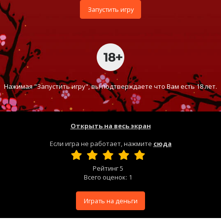
Запустить игру
Нажимая "Запустить игру", вы подтверждаете что Вам есть 18 лет.
Открыть на весь экран
Если игра не работает, нажмите
сюда
Рейтинг
5
Всего оценок:
1
Играть на деньги