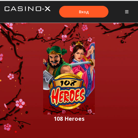
Вход
108 Heroes