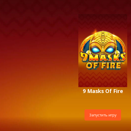
9 Masks Of Fire
Запустить игру