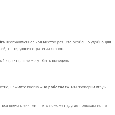
ire
неограниченное количество раз. Это особенно удобно для
лей, тестирующих стратегии ставок.
й характер и не могут быть выведены.
ектно, нажмите кнопку
«Не работает»
. Мы проверим игру и
ться впечатлениями — это поможет другим пользователям