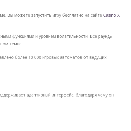
е. Вы можете запустить игру бесплатно на сайте
Casino X
сными функциями и уровнем волатильности. Все раунды
бном темпе.
авлено более 10 000 игровых автоматов от ведущих
оддерживает адаптивный интерфейс, благодаря чему он