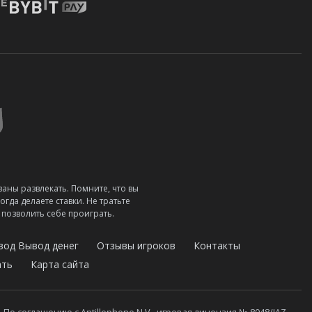
аны развлекать. Помните, что вы
огда делаете ставки. Не тратьте
позволить себе проиграть.
вод Вывод денег
Отзывы игроков
Контакты
ать
Карта сайта