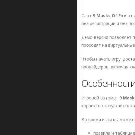
Слот
9 Masks Of Fire
от 
без регистрации и без по
Демо-версия позволяет п
проходят на виртуальные
Чтобы начать игру, дост
провайдеров, включая кла
Особенности 
Игровой автомат
9 Masks
корректно запускается ка
Во время игры вы можете
правила и таблицу 