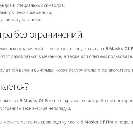
ундов и специальных символов;
 выигрышных комбинаций;
 длинной дистанции.
гра без ограничений
еменных ограничений — вы можете запускать слот
9 Masks Of F
хотят разобраться в механике, а также для опытных пользовате
сплатной версии выигрыши носят исключительно ознакомительны
кается?
инам слот
9 Masks Of Fire
не открывается или работает некорр
устранить технические неполадки.
вы можете оставить свою оценку слота
9 Masks Of Fire
и подели