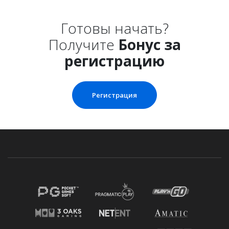
Готовы начать?
Получите
Бонус за
регистрацию
Регистрация