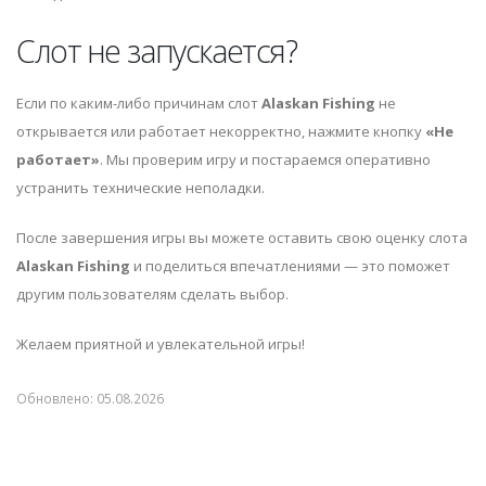
Слот не запускается?
Если по каким-либо причинам слот
Alaskan Fishing
не
открывается или работает некорректно, нажмите кнопку
«Не
работает»
. Мы проверим игру и постараемся оперативно
устранить технические неполадки.
После завершения игры вы можете оставить свою оценку слота
Alaskan Fishing
и поделиться впечатлениями — это поможет
другим пользователям сделать выбор.
Желаем приятной и увлекательной игры!
Обновлено:
05.08.2026