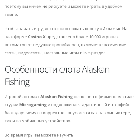
поэтому вы ничем не рискуете и можете играть в удобном
темпе.
Чтобы начать игру, достаточно нажать кнопку
«Играть»
. На
платформе
Casino X
представлено более 10 000 игровых
автоматов от ведущих провайдеров, включая классические
слоты, видеослоты, настольные игры и live-раздел.
Особенности слота Alaskan
Fishing
Игровой автомат
Alaskan Fishing
выполнен в фирменном стиле
студии
Microgaming
и поддерживает адаптивный интерфейс,
благодаря чему он корректно запускается как на компьютере,
так и на мобильных устройствах.
Во время игры вы можете изучить: