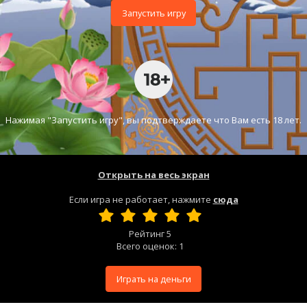
Запустить игру
Нажимая "Запустить игру", вы подтверждаете что Вам есть 18 лет.
Открыть на весь экран
Если игра не работает, нажмите
сюда
Рейтинг
5
Всего оценок:
1
Играть на деньги