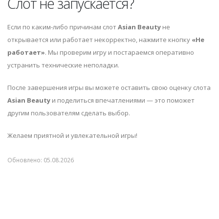
Слот не запускается?
Если по каким-либо причинам слот
Asian Beauty
не
открывается или работает некорректно, нажмите кнопку
«Не
работает»
. Мы проверим игру и постараемся оперативно
устранить технические неполадки.
После завершения игры вы можете оставить свою оценку слота
Asian Beauty
и поделиться впечатлениями — это поможет
другим пользователям сделать выбор.
Желаем приятной и увлекательной игры!
Обновлено:
05.08.2026