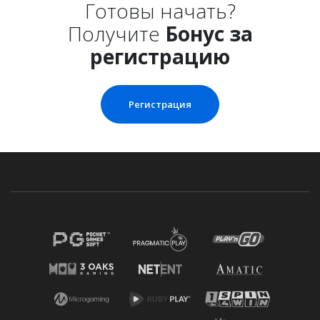
Готовы начать?
Получите
Бонус за
регистрацию
Регистрация