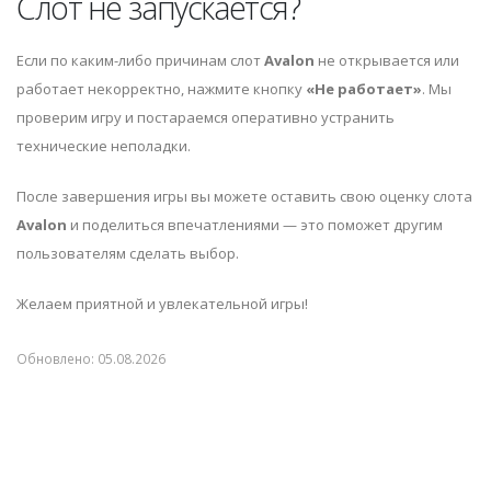
Слот не запускается?
Если по каким-либо причинам слот
Avalon
не открывается или
работает некорректно, нажмите кнопку
«Не работает»
. Мы
проверим игру и постараемся оперативно устранить
технические неполадки.
После завершения игры вы можете оставить свою оценку слота
Avalon
и поделиться впечатлениями — это поможет другим
пользователям сделать выбор.
Желаем приятной и увлекательной игры!
Обновлено:
05.08.2026