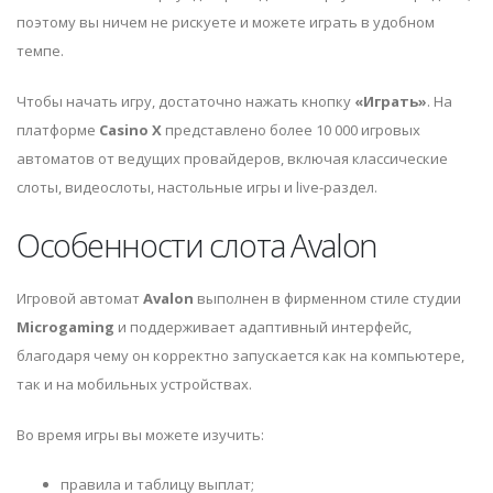
поэтому вы ничем не рискуете и можете играть в удобном
темпе.
Чтобы начать игру, достаточно нажать кнопку
«Играть»
. На
платформе
Casino X
представлено более 10 000 игровых
автоматов от ведущих провайдеров, включая классические
слоты, видеослоты, настольные игры и live-раздел.
Особенности слота Avalon
Игровой автомат
Avalon
выполнен в фирменном стиле студии
Microgaming
и поддерживает адаптивный интерфейс,
благодаря чему он корректно запускается как на компьютере,
так и на мобильных устройствах.
Во время игры вы можете изучить:
правила и таблицу выплат;